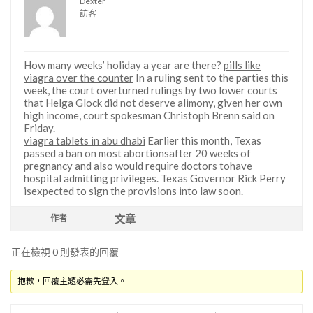
Dexter
訪客
How many weeks’ holiday a year are there?
pills like
viagra over the counter
In a ruling sent to the parties this
week, the court overturned rulings by two lower courts
that Helga Glock did not deserve alimony, given her own
high income, court spokesman Christoph Brenn said on
Friday.
viagra tablets in abu dhabi
Earlier this month, Texas
passed a ban on most abortionsafter 20 weeks of
pregnancy and also would require doctors tohave
hospital admitting privileges. Texas Governor Rick Perry
isexpected to sign the provisions into law soon.
文章
作者
正在檢視 0 則發表的回覆
抱歉，回覆主題必需先登入。