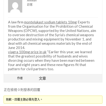
Antwan
訪客
A law firm
montelukast sodium tablets 10mg
Experts
from the Organisation for the Prohibition of Chemical
Weapons (OPCW), supported by the United Nations, aim
to oversee destruction of the Syria’s chemical weapons
production and mixing equipment by November 1, and
deal with all chemical weapons materials by the end of
June 2014.
viagra 100mg price in uk
“Earlier this year, we learned
that the greatest possibility of husbands and wives
divorcing occurs when they have been married between
four and eight years and these new figures fit that
pattern for civil partners too.
文章
作者
正在檢視 0 則發表的回覆
抱歉，回覆主題必需先登入。