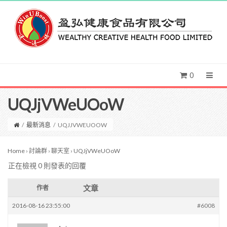
0
UQJjVWeUOoW
/
最新消息
/
UQJJVWEUOOW
Home
›
討論群
›
聊天室
›
UQJjVWeUOoW
正在檢視 0 則發表的回覆
文章
作者
2016-08-16 23:55:00
#6008