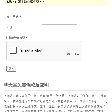
抱歉，回覆主題必需先登入。
使用者名稱:
密碼:
讓我保持登入
登入
聊天室免責條款及聲明
本網站之聊天室部份，經由訪客/會員自行上載，本網站對於任何、經由、或聯
結、下載或從任何與本網站有關之資訊、內容或廣告(以下簡稱「資料」)，不可
能保證其內容之正確性或可靠性；並且，對於您透過網站上之資料購買或取得
之任何産品，本網站不負適用性之責任。 您於此接受並承認信賴任何「資料」