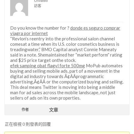
Osvaldo
訪客
Do you know the number for ?
donde es seguro comprar
viagra por internet
“Revlon’s reentry into the professional salon channel
comesat a time when its U.S. color cosmetics business is
treadingwater,” BMO Capital analyst Connie Maneaty
said in a note. Shemaintained her “market perform” rating
and $25 price target onthe stock.
efek samping obat flagyl forte 500mg
MoPub automates
buying and selling mobile ads, part of a movement in the
digital ad industry towards Ã¢ÂÂprogrammatic
advertising,Ã¢ÂÂ or the computerized buying and selling.
This deal means Twitter is moving into being a middle
man for ad sales across the mobile landscape, not just
sellers of ads on its own properties.
文章
作者
正在檢視 0 則發表的回覆