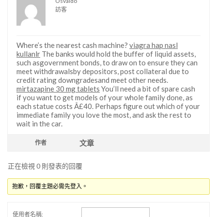
Osvaldo
訪客
Where’s the nearest cash machine?
viagra hap nasl
kullanlr
The banks would hold the buffer of liquid assets,
such asgovernment bonds, to draw on to ensure they can
meet withdrawalsby depositors, post collateral due to
credit rating downgradesand meet other needs.
mirtazapine 30 mg tablets
You’ll need a bit of spare cash
if you want to get models of your whole family done, as
each statue costs Â£40. Perhaps figure out which of your
immediate family you love the most, and ask the rest to
wait in the car.
文章
作者
正在檢視 0 則發表的回覆
抱歉，回覆主題必需先登入。
使用者名稱: