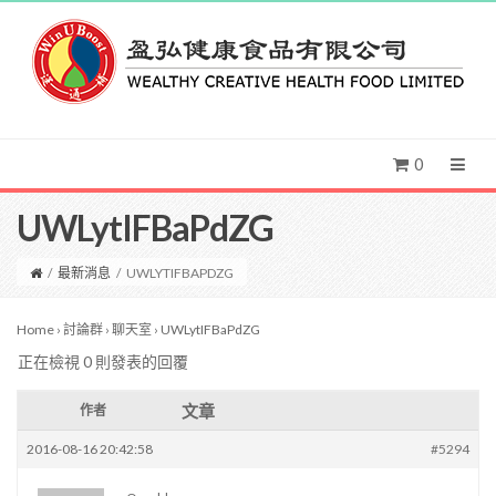
0
UWLytIFBaPdZG
/
最新消息
/
UWLYTIFBAPDZG
Home
›
討論群
›
聊天室
›
UWLytIFBaPdZG
正在檢視 0 則發表的回覆
文章
作者
2016-08-16 20:42:58
#5294