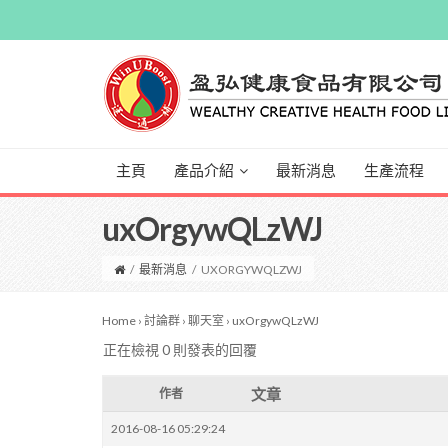
主頁
產品介紹
最新消息
生產流程
uxOrgywQLzWJ
/
最新消息
/
UXORGYWQLZWJ
Home
›
討論群
›
聊天室
›
uxOrgywQLzWJ
正在檢視 0 則發表的回覆
文章
作者
2016-08-16 05:29:24