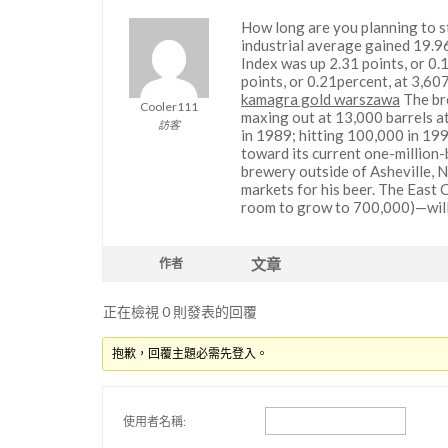
How long are you planning to 
industrial average gained 19.9
Index was up 2.31 points, or 0
points, or 0.21percent, at 3,60
kamagra gold warszawa
The bre
Cooler111
maxing out at 13,000 barrels at
訪客
in 1989; hitting 100,000 in 199
toward its current one-million
brewery outside of Asheville, 
markets for his beer. The East 
room to grow to 700,000)—will s
文章
作者
正在檢視 0 則發表的回覆
抱歉，回覆主題必需先登入。
使用者名稱: