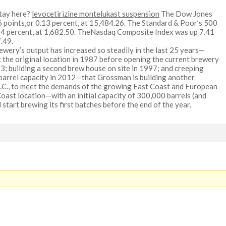
stay here?
levocetirizine montelukast suspension
The Dow Jones
6 points,or 0.13 percent, at 15,484.26. The Standard & Poor’s 500
.14 percent, at 1,682.50. TheNasdaq Composite Index was up 7.41
7.49.
wery’s output has increased so steadily in the last 25 years—
 the original location in 1987 before opening the current brewery
3; building a second brew house on site in 1997; and creeping
-barrel capacity in 2012—that Grossman is building another
N.C., to meet the demands of the growing East Coast and European
Coast location—with an initial capacity of 300,000 barrels (and
tart brewing its first batches before the end of the year.