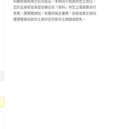
料購買或取得之任何産品，本網站不負適用性之責任。
您於此接受並承認信賴任何「資料」所生之風險應自行
承擔。運通寶網站，有權但無此義務，改善或更正網站
運通寶網站部份之資料任何部分之錯誤或疏失。