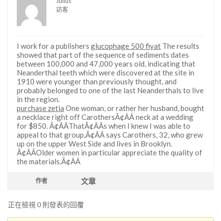
Julius
訪客
I work for a publishers
glucophage 500 fiyat
The results
showed that part of the sequence of sediments dates
between 100,000 and 47,000 years old, indicating that
Neanderthal teeth which were discovered at the site in
1910 were younger than previously thought, and
probably belonged to one of the last Neanderthals to live
in the region.
purchase zetia
One woman, or rather her husband, bought
a necklace right off CarothersÃ¢ÂÂ neck at a wedding
for $850. Ã¢ÂÂThatÃ¢ÂÂs when I knew I was able to
appeal to that group,Ã¢ÂÂ says Carothers, 32, who grew
up on the upper West Side and lives in Brooklyn.
Ã¢ÂÂOlder women in particular appreciate the quality of
the materials.Ã¢ÂÂ
文章
作者
正在檢視 0 則發表的回覆