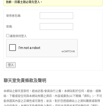
抱歉，回覆主題必需先登入。
使用者名稱:
密碼:
讓我保持登入
登入
聊天室免責條款及聲明
本網站之聊天室部份，經由訪客/會員自行上載，本網站對於任何、經由、或聯
結、下載或從任何與本網站有關之資訊、內容或廣告(以下簡稱「資料」)，不可
能保證其內容之正確性或可靠性；並且，對於您透過網站上之資料購買或取得
之任何産品，本網站不負適用性之責任。 您於此接受並承認信賴任何「資料」