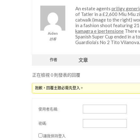
An estate agents
priligy generi
of Tatler in a £2,600 Miu Miu 
catwalk (image to the right) wor
in a fashion shoot featuring 21
kamagra e ipertensione
There w
Aiden
Spanish Super Cup ended in a to
訪客
Guardiola’s No 2 Tito Vilanova.
文章
作者
正在檢視 0 則發表的回覆
抱歉，回覆主題必需先登入。
使用者名稱:
密碼:
讓我保持登入