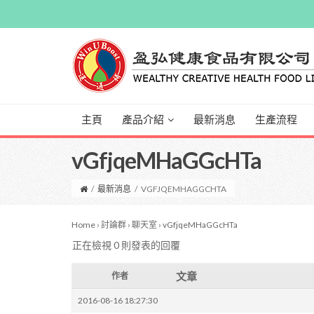
主頁
產品介紹
最新消息
生產流程
vGfjqeMHaGGcHTa
/
最新消息
/
VGFJQEMHAGGCHTA
Home
›
討論群
›
聊天室
›
vGfjqeMHaGGcHTa
正在檢視 0 則發表的回覆
文章
作者
2016-08-16 18:27:30