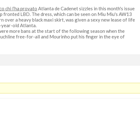
co chi l’ha provato
Atlanta de Cadenet sizzles in this month's issue
zip fronted LBD. The dress, which can be seen on Miu Miu's AW13
n over a heavy black maxi skirt, was given a sexy new lease of life
-year-old Atlanta.
ere more bans at the start of the following season when the
uchline free-for-all and Mourinho put his finger in the eye of