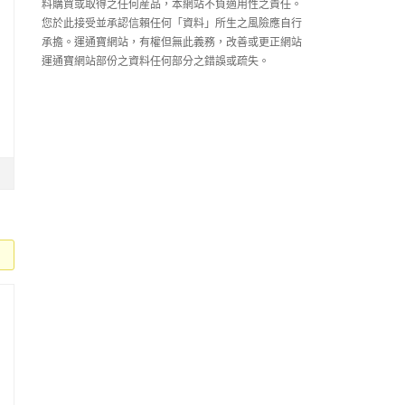
料購買或取得之任何産品，本網站不負適用性之責任。
您於此接受並承認信賴任何「資料」所生之風險應自行
承擔。運通寶網站，有權但無此義務，改善或更正網站
運通寶網站部份之資料任何部分之錯誤或疏失。