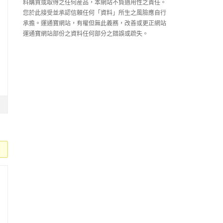
料購買或取得之任何産品，本網站不負適用性之責任。
您於此接受並承認信賴任何「資料」所生之風險應自行
承擔。運通寶網站，有權但無此義務，改善或更正網站
運通寶網站部份之資料任何部分之錯誤或疏失。