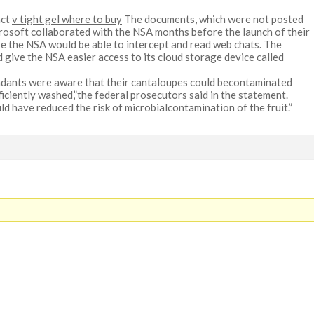
act
v tight gel where to buy
The documents, which were not posted
crosoft collaborated with the NSA months before the launch of their
e the NSA would be able to intercept and read web chats. The
give the NSA easier access to its cloud storage device called
dants were aware that their cantaloupes could becontaminated
ficiently washed,”the federal prosecutors said in the statement.
ld have reduced the risk of microbialcontamination of the fruit.”