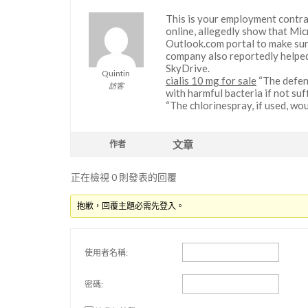
This is your employment contr
online, allegedly show that Mi
Outlook.com portal to make sur
company also reportedly helped 
SkyDrive.
Quintin
cialis 10 mg for sale
“The defen
訪客
with harmful bacteria if not suf
“The chlorinespray, if used, wou
文章
作者
正在檢視 0 則發表的回覆
抱歉，回覆主題必需先登入。
使用者名稱:
密碼: