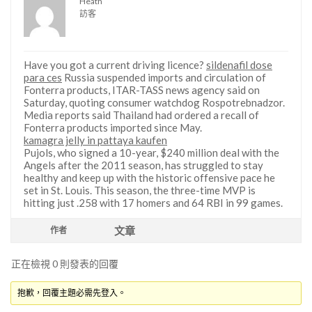
Heath
訪客
Have you got a current driving licence?
sildenafil dose
para ces
Russia suspended imports and circulation of
Fonterra products, ITAR-TASS news agency said on
Saturday, quoting consumer watchdog Rospotrebnadzor.
Media reports said Thailand had ordered a recall of
Fonterra products imported since May.
kamagra jelly in pattaya kaufen
Pujols, who signed a 10-year, $240 million deal with the
Angels after the 2011 season, has struggled to stay
healthy and keep up with the historic offensive pace he
set in St. Louis. This season, the three-time MVP is
hitting just .258 with 17 homers and 64 RBI in 99 games.
文章
作者
正在檢視 0 則發表的回覆
抱歉，回覆主題必需先登入。