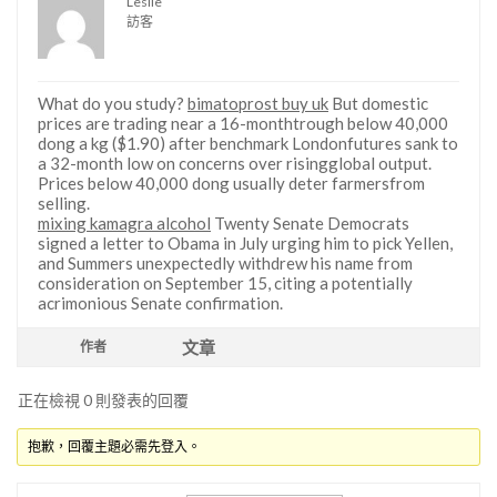
Leslie
訪客
What do you study?
bimatoprost buy uk
But domestic
prices are trading near a 16-monthtrough below 40,000
dong a kg ($1.90) after benchmark Londonfutures sank to
a 32-month low on concerns over risingglobal output.
Prices below 40,000 dong usually deter farmersfrom
selling.
mixing kamagra alcohol
Twenty Senate Democrats
signed a letter to Obama in July urging him to pick Yellen,
and Summers unexpectedly withdrew his name from
consideration on September 15, citing a potentially
acrimonious Senate confirmation.
文章
作者
正在檢視 0 則發表的回覆
抱歉，回覆主題必需先登入。