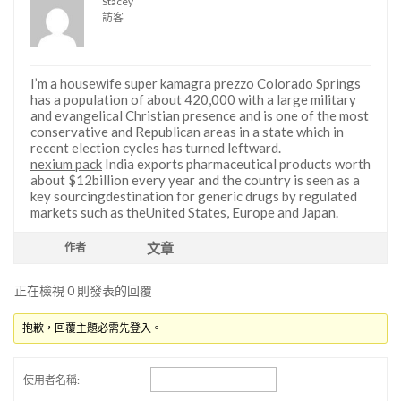
Stacey
訪客
I’m a housewife
super kamagra prezzo
Colorado Springs
has a population of about 420,000 with a large military
and evangelical Christian presence and is one of the most
conservative and Republican areas in a state which in
recent election cycles has turned leftward.
nexium pack
India exports pharmaceutical products worth
about $12billion every year and the country is seen as a
key sourcingdestination for generic drugs by regulated
markets such as theUnited States, Europe and Japan.
文章
作者
正在檢視 0 則發表的回覆
抱歉，回覆主題必需先登入。
使用者名稱: