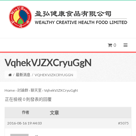
0
VqhekVJZXCryuGgN
/
最新消息
/
VQHEKVJZXCRYUGGN
Home
›
討論群
›
聊天室
›
VqhekVJZXCryuGgN
正在檢視 0 則發表的回覆
文章
作者
2016-08-16 19:44:03
#5075