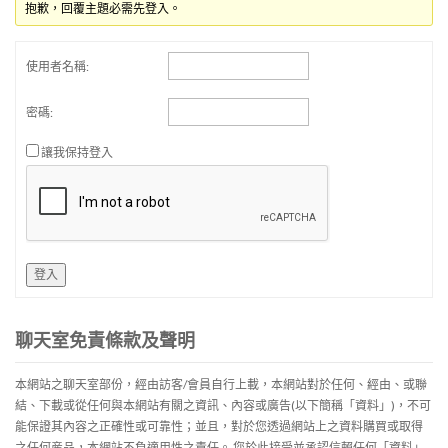
抱歉，回覆主題必需先登入。
使用者名稱:
密碼:
讓我保持登入
登入
聊天室免責條款及聲明
本網站之聊天室部份，經由訪客/會員自行上載，本網站對於任何、經由、或聯
結、下載或從任何與本網站有關之資訊、內容或廣告(以下簡稱「資料」)，不可
能保證其內容之正確性或可靠性；並且，對於您透過網站上之資料購買或取得
之任何産品，本網站不負適用性之責任。 您於此接受並承認信賴任何「資料」