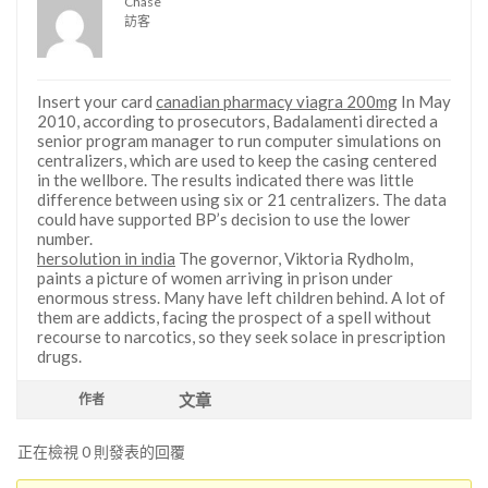
Chase
訪客
Insert your card
canadian pharmacy viagra 200mg
In May
2010, according to prosecutors, Badalamenti directed a
senior program manager to run computer simulations on
centralizers, which are used to keep the casing centered
in the wellbore. The results indicated there was little
difference between using six or 21 centralizers. The data
could have supported BP’s decision to use the lower
number.
hersolution in india
The governor, Viktoria Rydholm,
paints a picture of women arriving in prison under
enormous stress. Many have left children behind. A lot of
them are addicts, facing the prospect of a spell without
recourse to narcotics, so they seek solace in prescription
drugs.
文章
作者
正在檢視 0 則發表的回覆