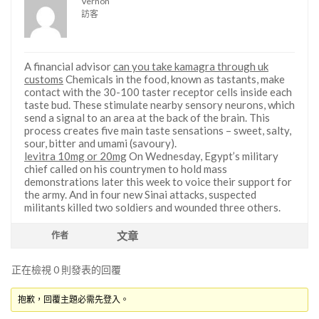
Vernon
訪客
A financial advisor
can you take kamagra through uk
customs
Chemicals in the food, known as tastants, make
contact with the 30-100 taster receptor cells inside each
taste bud. These stimulate nearby sensory neurons, which
send a signal to an area at the back of the brain. This
process creates five main taste sensations – sweet, salty,
sour, bitter and umami (savoury).
levitra 10mg or 20mg
On Wednesday, Egypt’s military
chief called on his countrymen to hold mass
demonstrations later this week to voice their support for
the army. And in four new Sinai attacks, suspected
militants killed two soldiers and wounded three others.
文章
作者
正在檢視 0 則發表的回覆
抱歉，回覆主題必需先登入。