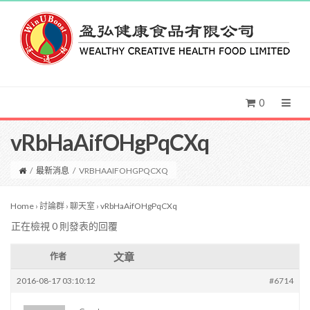
0
vRbHaAifOHgPqCXq
/
最新消息
/
VRBHAAIFOHGPQCXQ
Home
›
討論群
›
聊天室
›
vRbHaAifOHgPqCXq
正在檢視 0 則發表的回覆
文章
作者
2016-08-17 03:10:12
#6714