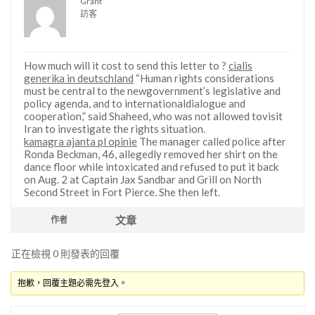
Grant
訪客
How much will it cost to send this letter to ?
cialis
generika in deutschland
“Human rights considerations
must be central to the newgovernment’s legislative and
policy agenda, and to internationaldialogue and
cooperation,” said Shaheed, who was not allowed tovisit
Iran to investigate the rights situation.
kamagra ajanta pl opinie
The manager called police after
Ronda Beckman, 46, allegedly removed her shirt on the
dance floor while intoxicated and refused to put it back
on Aug. 2 at Captain Jax Sandbar and Grill on North
Second Street in Fort Pierce. She then left.
文章
作者
正在檢視 0 則發表的回覆
抱歉，回覆主題必需先登入。