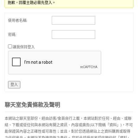
抱歉，回覆主題必需先登入。
使用者名稱:
密碼:
讓我保持登入
登入
聊天室免責條款及聲明
本網站之聊天室部份，經由訪客/會員自行上載，本網站對於任何、經由、或聯
結、下載或從任何與本網站有關之資訊、內容或廣告(以下簡稱「資料」)，不可
能保證其內容之正確性或可靠性；並且，對於您透過網站上之資料購買或取得
之任何産品，本網站不負適用性之責任。 您於此接受並承認信賴任何「資料」