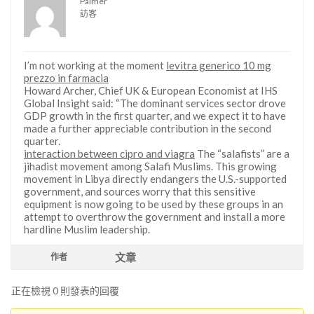
Palmer
訪客
I’m not working at the moment
levitra generico 10 mg
prezzo in farmacia
Howard Archer, Chief UK & European Economist at IHS
Global Insight said: “The dominant services sector drove
GDP growth in the first quarter, and we expect it to have
made a further appreciable contribution in the second
quarter.
interaction between cipro and viagra
The “salafists” are a
jihadist movement among Salafi Muslims. This growing
movement in Libya directly endangers the U.S.-supported
government, and sources worry that this sensitive
equipment is now going to be used by these groups in an
attempt to overthrow the government and install a more
hardline Muslim leadership.
文章
作者
正在檢視 0 則發表的回覆