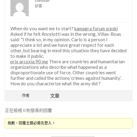
Donovan
訪客
When do you want me to start?
kamagra forum srpski
Asked if he felt Ancelotti was in the wrong, Villas-Boas
said: “I think so, in my opinion. Carlo is a person I
appreciate a lot and we have great respect for each
other, but bearing in mind this situation they have decided
to make it public.
prix arcoxia 90 mg
There are countries and humanitarian
organizations who describe what happened as a
disproportionate use of force. Other countries went
further and called the actions ‘crimes against humanity’.
How do you characterize what the army did ?
文章
作者
正在檢視 0 則發表的回覆
抱歉，回覆主題必需先登入。