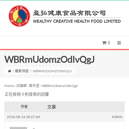
0
WBRmUdomzOdIvQgJ
/
最新消息
/
WBRMUDOMZODIVQGJ
Home
›
討論群
›
聊天室
›
WBRmUdomzOdIvQgJ
正在檢視 0 則發表的回覆
文章
作者
2016-08-16 18:27:44
#4800