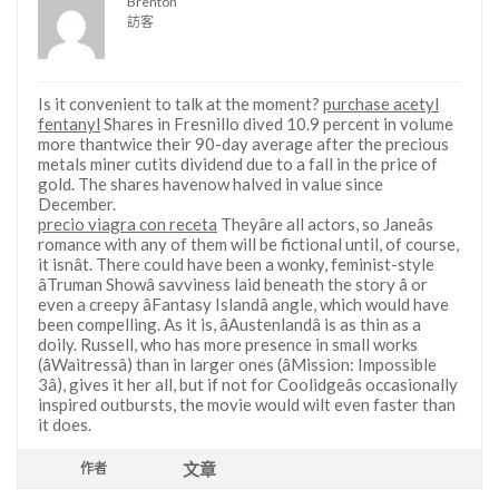
Brenton
訪客
Is it convenient to talk at the moment?
purchase acetyl
fentanyl
Shares in Fresnillo dived 10.9 percent in volume
more thantwice their 90-day average after the precious
metals miner cutits dividend due to a fall in the price of
gold. The shares havenow halved in value since
December.
precio viagra con receta
Theyâre all actors, so Janeâs
romance with any of them will be fictional until, of course,
it isnât. There could have been a wonky, feminist-style
âTruman Showâ savviness laid beneath the story â or
even a creepy âFantasy Islandâ angle, which would have
been compelling. As it is, âAustenlandâ is as thin as a
doily. Russell, who has more presence in small works
(âWaitressâ) than in larger ones (âMission: Impossible
3â), gives it her all, but if not for Coolidgeâs occasionally
inspired outbursts, the movie would wilt even faster than
it does.
文章
作者