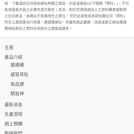
結、下載或從任何與本網站有關之資訊、內容或廣告(以下簡稱「資料」)，不可
能保證其內容之正確性或可靠性；並且，對於您透過網站上之資料購買或取得
之任何産品，本網站不負適用性之責任。 您於此接受並承認信賴任何「資料」
所生之風險應自行承擔。運通寶網站，有權但無此義務，改善或更正網站運通
寶網站部份之資料任何部分之錯誤或疏失。
主頁
產品介紹
運通補
感冒茶粒
氣血通
精氣神
最新消息
生產流程
網上預購
聯絡我們