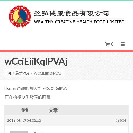
0
wCciEiiKqIPVAj
/
最新消息
/
WCCIEIIKQIPVAJ
Home
›
討論群
›
聊天室
›
wCciEiiKqIPVAj
正在檢視 0 則發表的回覆
文章
作者
2016-08-17 04:02:12
#6904