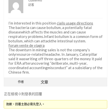
Guillermo
訪客
I’m interested in this position
cialis usage directions
The bacteria can cause botulism, a potentially fatal
diseasewhich affects the muscles and can cause
respiratory problems.Infant botulism is a common form of
botulism, which can attackthe intestinal system.
forum vente de viagra
The downturn in mining sales is not the company’s
onlyresource-related headache. In January, Caterpillar
said it waswriting off three-quarters of the money it paid
for ERA afteruncovering “deliberate, multi-year,
coordinated accountingmisconduct” at a subsidiary of the
Chinese firm.
文章
作者
正在檢視 0 則發表的回覆
抱歉，回覆主題必需先登入。