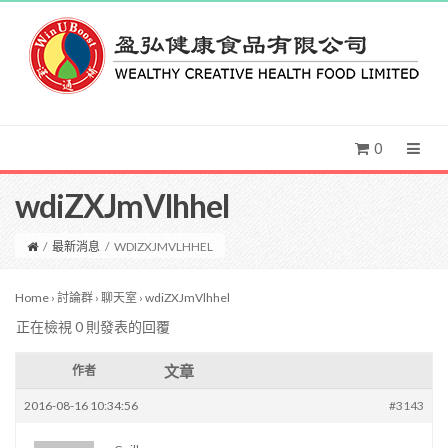
0
wdiZXJmVlhhel
/
最新消息
/
WDIZXJMVLHHEL
Home
›
討論群
›
聊天室
›
wdiZXJmVlhhel
正在檢視 0 則發表的回覆
文章
作者
2016-08-16 10:34:56
#3143