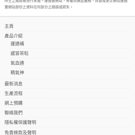
所生之風險應自行承擔。運通寶網站，有權但無此義務，改善或更正網站運通
寶網站部份之資料任何部分之錯誤或疏失。
主頁
產品介紹
運通補
感冒茶粒
氣血通
精氣神
最新消息
生產流程
網上預購
聯絡我們
隱私權保護聲明
免責條款及聲明