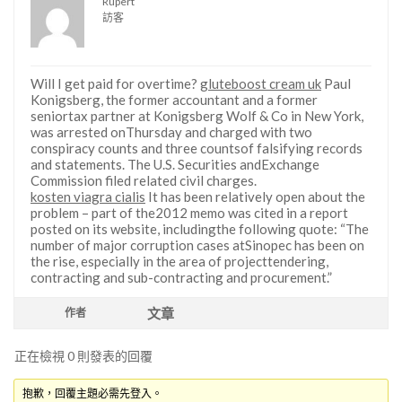
Rupert
訪客
Will I get paid for overtime?
gluteboost cream uk
Paul
Konigsberg, the former accountant and a former
seniortax partner at Konigsberg Wolf & Co in New York,
was arrested onThursday and charged with two
conspiracy counts and three countsof falsifying records
and statements. The U.S. Securities andExchange
Commission filed related civil charges.
kosten viagra cialis
It has been relatively open about the
problem – part of the2012 memo was cited in a report
posted on its website, includingthe following quote: “The
number of major corruption cases atSinopec has been on
the rise, especially in the area of projecttendering,
contracting and sub-contracting and procurement.”
文章
作者
正在檢視 0 則發表的回覆
抱歉，回覆主題必需先登入。