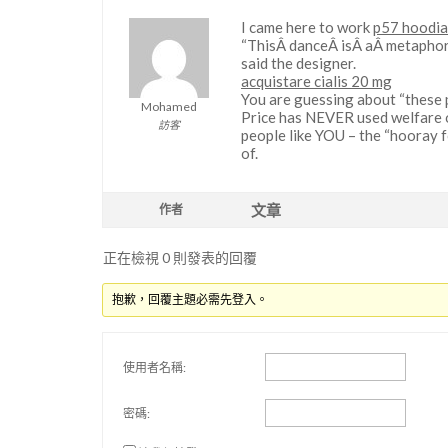
I came here to work
p57 hoodia
“ThisÂ danceÂ isÂ aÂ metaphor
said the designer.
acquistare cialis 20 mg
You are guessing about “these pe
Mohamed
Price has NEVER used welfare or
訪客
people like YOU – the “hooray 
of.
文章
作者
正在檢視 0 則發表的回覆
抱歉，回覆主題必需先登入。
使用者名稱:
密碼: