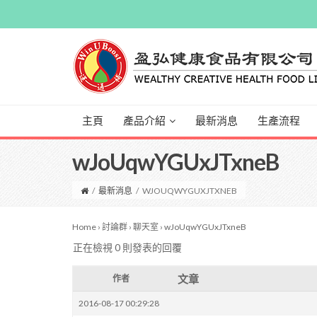
主頁
產品介紹
最新消息
生產流程
wJoUqwYGUxJTxneB
/
最新消息
/
WJOUQWYGUXJTXNEB
Home
›
討論群
›
聊天室
›
wJoUqwYGUxJTxneB
正在檢視 0 則發表的回覆
文章
作者
2016-08-17 00:29:28