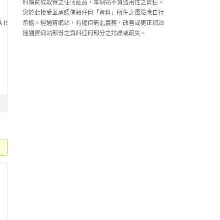
料購買或取得之任何産品，本網站不負適用性之責任。
您於此接受並承認信賴任何「資料」所生之風險應自行
 isÂ whatÂ theÂ modelsÂ were,Â theyÂ wereÂ supposedÂ toÂ lookÂ l
承擔。運通寶網站，有權但無此義務，改善或更正網站
運通寶網站部份之資料任何部分之錯誤或疏失。