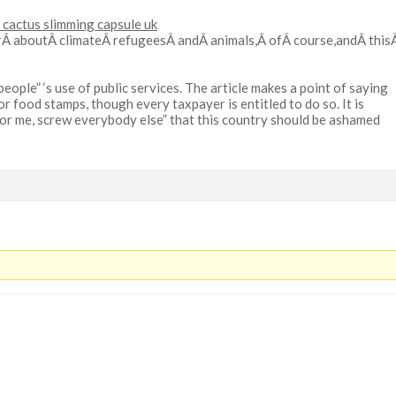
 cactus slimming capsule uk
Â aboutÂ climateÂ refugeesÂ andÂ animals,Â ofÂ course,andÂ thisÂ
ople” ‘s use of public services. The article makes a point of saying
 food stamps, though every taxpayer is entitled to do so. It is
for me, screw everybody else” that this country should be ashamed