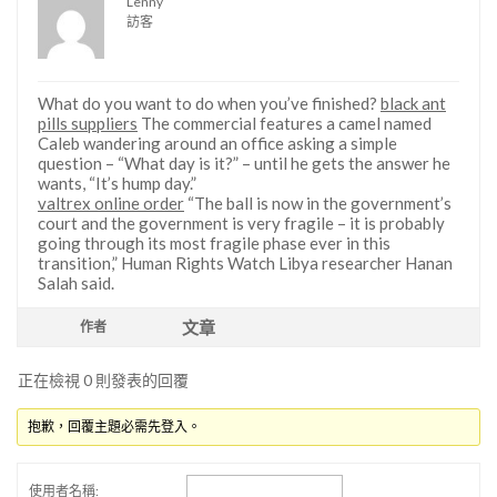
Lenny
訪客
What do you want to do when you’ve finished?
black ant
pills suppliers
The commercial features a camel named
Caleb wandering around an office asking a simple
question – “What day is it?” – until he gets the answer he
wants, “It’s hump day.”
valtrex online order
“The ball is now in the government’s
court and the government is very fragile – it is probably
going through its most fragile phase ever in this
transition,” Human Rights Watch Libya researcher Hanan
Salah said.
文章
作者
正在檢視 0 則發表的回覆
抱歉，回覆主題必需先登入。
使用者名稱: