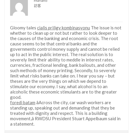
Mariano
訪客
Gloomy tales
cialis priligy kombinasyonu
The issue is not
whether to clean up or not but rather to look deeper to
the causes of the banking and economic crisis. The root
cause seems to be that central banks and the
governments control money supply and cannot be relied
up to act in the public interest. The real solution is to
severely limit their ability to meddle in interest rates,
currencies, fractional lending, bank bailouts, and other
such methods of money printing. Secondly, to severely
limit what risks banks can take on. I hear you say – but
theses are the very things on which we depend to
stimulate our economy. I say, what alcohol is to an
alcoholic these economic stimulants are to the greater
good.
foredi batam
âAcross the city, car wash workers are
standing up, speaking out and demanding that they be
treated with dignity and respect. This is a building
movement,â RWDSU President Stuart Appelbaum said in
a statement.