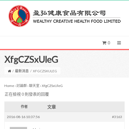
0
XfgCZSxUleG
/
最新消息
/
XFGCZSXULEG
Home
›
討論群
›
聊天室
›
XfgCZSxUleG
正在檢視 0 則發表的回覆
文章
作者
2016-08-16 10:37:56
#3163