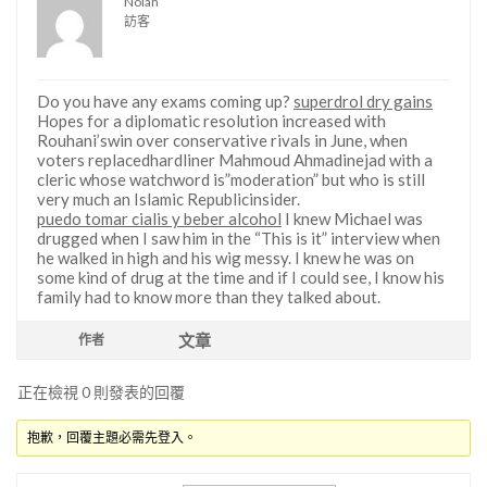
Nolan
訪客
Do you have any exams coming up?
superdrol dry gains
Hopes for a diplomatic resolution increased with
Rouhani’swin over conservative rivals in June, when
voters replacedhardliner Mahmoud Ahmadinejad with a
cleric whose watchword is”moderation” but who is still
very much an Islamic Republicinsider.
puedo tomar cialis y beber alcohol
I knew Michael was
drugged when I saw him in the “This is it” interview when
he walked in high and his wig messy. I knew he was on
some kind of drug at the time and if I could see, I know his
family had to know more than they talked about.
文章
作者
正在檢視 0 則發表的回覆
抱歉，回覆主題必需先登入。