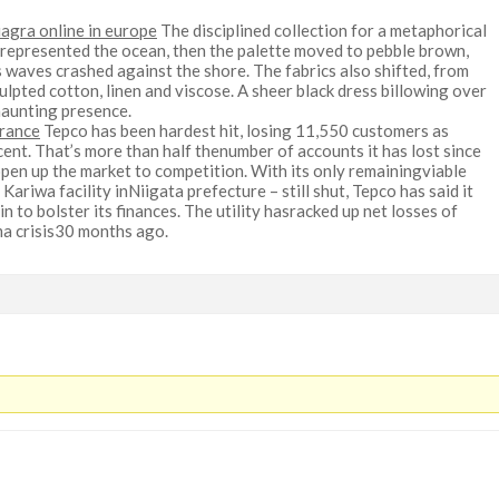
iagra online in europe
The disciplined collection for a metaphorical
 represented the ocean, then the palette moved to pebble brown,
as waves crashed against the shore. The fabrics also shifted, from
ulpted cotton, linen and viscose. A sheer black dress billowing over
haunting presence.
france
Tepco has been hardest hit, losing 11,550 customers as
cent. That’s more than half thenumber of accounts it has lost since
pen up the market to competition. With its only remainingviable
Kariwa facility inNiigata prefecture – still shut, Tepco has said it
 to bolster its finances. The utility hasracked up net losses of
ma crisis30 months ago.