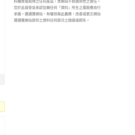
料購買或取得之任何産品，本網站不負適用性之責任。
您於此接受並承認信賴任何「資料」所生之風險應自行
承擔。運通寶網站，有權但無此義務，改善或更正網站
運通寶網站部份之資料任何部分之錯誤或疏失。