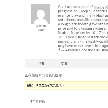
Can I use your phone?
buying v
progression: Deep blue fabrics
granite gray and finally black 
soft sheers and silks to more sc
a long black sheath gave off a 
Weston
prise a ml fois kamagra viagra 
訪客
itraised its prices by 10-17 per
2000, when Japan last triedto o
nuclear plant – the Kashiwazaki 
may have toincrease prices again
$27.4 billion since the Fukushi
文章
作者
正在檢視 0 則發表的回覆
抱歉，回覆主題必需先登入。
使用者名稱: