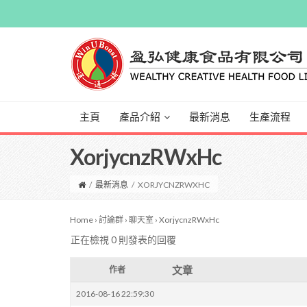
主頁
產品介紹
最新消息
生產流程
XorjycnzRWxHc
/
最新消息
/
XORJYCNZRWXHC
Home
›
討論群
›
聊天室
›
XorjycnzRWxHc
正在檢視 0 則發表的回覆
文章
作者
2016-08-16 22:59:30