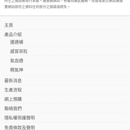
所生之風險應自行承擔。運通寶網站，有權但無此義務，改善或更正網站運通
寶網站部份之資料任何部分之錯誤或疏失。
主頁
產品介紹
運通補
感冒茶粒
氣血通
精氣神
最新消息
生產流程
網上預購
聯絡我們
隱私權保護聲明
免責條款及聲明