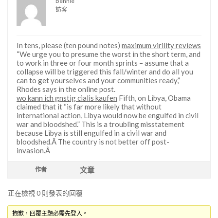
Bennie
訪客
In tens, please (ten pound notes)
maximum virility reviews
“We urge you to presume the worst in the short term, and
to work in three or four month sprints – assume that a
collapse will be triggered this fall/winter and do all you
can to get yourselves and your communities ready,”
Rhodes says in the online post.
wo kann ich gnstig cialis kaufen
Fifth, on Libya, Obama
claimed that it “is far more likely that without
international action, Libya would now be engulfed in civil
war and bloodshed.” This is a troubling misstatement
because Libya is still engulfed in a civil war and
bloodshed.Â The country is not better off post-
invasion.Â
文章
作者
正在檢視 0 則發表的回覆
抱歉，回覆主題必需先登入。