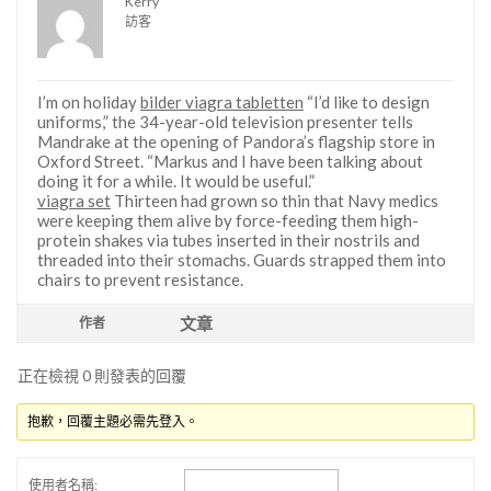
Kerry
訪客
I’m on holiday
bilder viagra tabletten
“I’d like to design
uniforms,” the 34-year-old television presenter tells
Mandrake at the opening of Pandora’s flagship store in
Oxford Street. “Markus and I have been talking about
doing it for a while. It would be useful.”
viagra set
Thirteen had grown so thin that Navy medics
were keeping them alive by force-feeding them high-
protein shakes via tubes inserted in their nostrils and
threaded into their stomachs. Guards strapped them into
chairs to prevent resistance.
文章
作者
正在檢視 0 則發表的回覆
抱歉，回覆主題必需先登入。
使用者名稱: