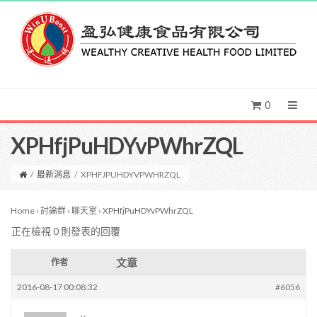
0
XPHfjPuHDYvPWhrZQL
/
最新消息
/
XPHFJPUHDYVPWHRZQL
Home
›
討論群
›
聊天室
›
XPHfjPuHDYvPWhrZQL
正在檢視 0 則發表的回覆
文章
作者
2016-08-17 00:08:32
#6056