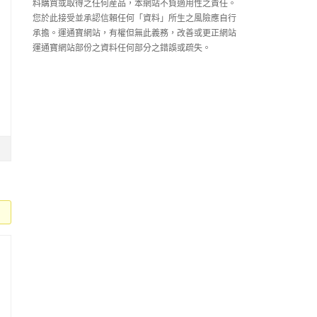
料購買或取得之任何産品，本網站不負適用性之責任。
您於此接受並承認信賴任何「資料」所生之風險應自行
承擔。運通寶網站，有權但無此義務，改善或更正網站
運通寶網站部份之資料任何部分之錯誤或疏失。