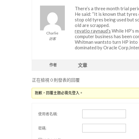
There’s a three month trial per
He said: “It is known that tyres
stop old tyres being used but 
old are scrapped.
revatio raynaud’s
While HP’s ma
Charlie
computer business has been con
訪客
Whitman wantsto turn HP into a
dominated by Oracle Corp,Inte
文章
作者
正在檢視 0 則發表的回覆
抱歉，回覆主題必需先登入。
使用者名稱:
密碼: