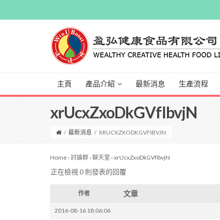
主頁
產品介紹
最新消息
生產流程
xrUcxZxoDkGVfIbvjN
/
最新消息
/
XRUCXZXODKGVFIBVJN
Home
›
討論群
›
聊天室
›
xrUcxZxoDkGVfIbvjN
正在檢視 0 則發表的回覆
文章
作者
2016-08-16 18:06:06