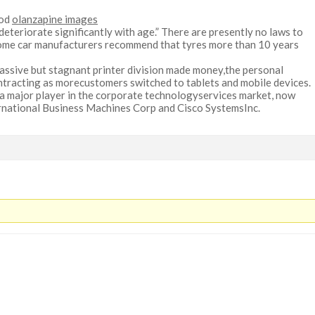
iod
olanzapine images
 deteriorate significantly with age.” There are presently no laws to
some car manufacturers recommend that tyres more than 10 years
ssive but stagnant printer division made money,the personal
tracting as morecustomers switched to tablets and mobile devices.
 major player in the corporate technologyservices market, now
rnational Business Machines Corp and Cisco SystemsInc.