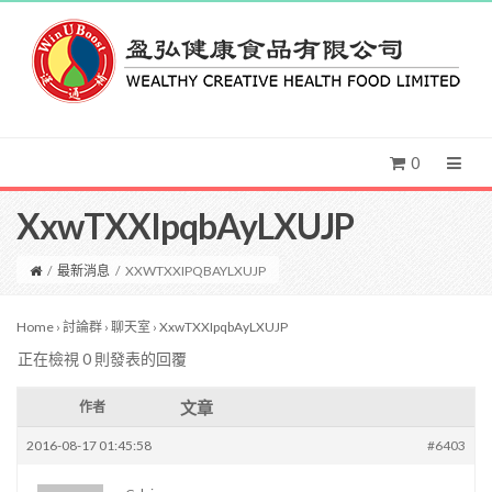
0
XxwTXXIpqbAyLXUJP
/
最新消息
/
XXWTXXIPQBAYLXUJP
Home
›
討論群
›
聊天室
›
XxwTXXIpqbAyLXUJP
正在檢視 0 則發表的回覆
文章
作者
2016-08-17 01:45:58
#6403