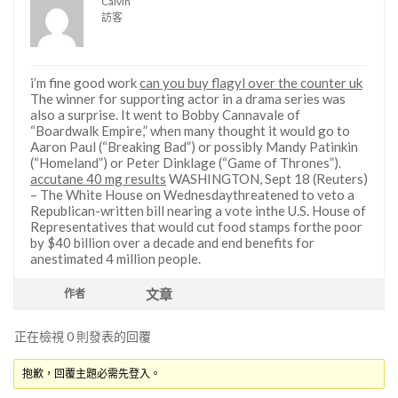
Calvin
訪客
i’m fine good work
can you buy flagyl over the counter uk
The winner for supporting actor in a drama series was
also a surprise. It went to Bobby Cannavale of
“Boardwalk Empire,” when many thought it would go to
Aaron Paul (“Breaking Bad”) or possibly Mandy Patinkin
(“Homeland”) or Peter Dinklage (“Game of Thrones”).
accutane 40 mg results
WASHINGTON, Sept 18 (Reuters)
– The White House on Wednesdaythreatened to veto a
Republican-written bill nearing a vote inthe U.S. House of
Representatives that would cut food stamps forthe poor
by $40 billion over a decade and end benefits for
anestimated 4 million people.
文章
作者
正在檢視 0 則發表的回覆
抱歉，回覆主題必需先登入。