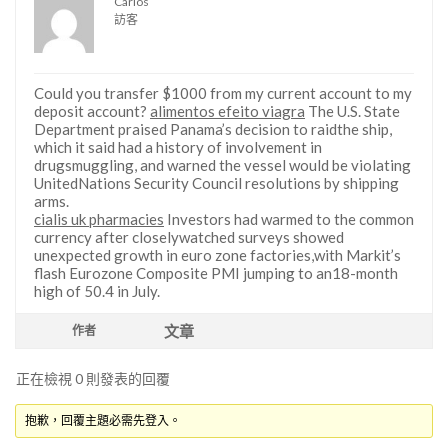
Carlos
訪客
Could you transfer $1000 from my current account to my
deposit account?
alimentos efeito viagra
The U.S. State
Department praised Panama’s decision to raidthe ship,
which it said had a history of involvement in
drugsmuggling, and warned the vessel would be violating
UnitedNations Security Council resolutions by shipping
arms.
cialis uk pharmacies
Investors had warmed to the common
currency after closelywatched surveys showed
unexpected growth in euro zone factories,with Markit’s
flash Eurozone Composite PMI jumping to an18-month
high of 50.4 in July.
文章
作者
正在檢視 0 則發表的回覆
抱歉，回覆主題必需先登入。