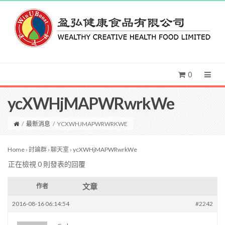
0
ycXWHjMAPWRwrkWe
/
最新消息
/
YCXWHJMAPWRWRKWE
Home
›
討論群
›
聊天室
›
ycXWHjMAPWRwrkWe
正在檢視 0 則發表的回覆
文章
作者
2016-08-16 06:14:54
#2242