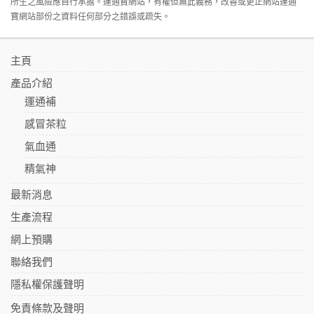
所生之風險應自行承擔。運通寶網站，有權但無此義務，改善或更正網站運通
寶網站部份之資料任何部分之錯誤或疏失。
主頁
產品介紹
運通補
感冒茶粒
氣血通
精氣神
最新消息
生產流程
網上預購
聯絡我們
隱私權保護聲明
免責條款及聲明