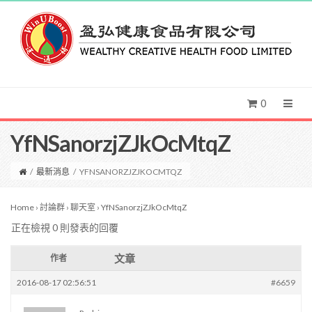
0
YfNSanorzjZJkOcMtqZ
/
最新消息
/
YFNSANORZJZJKOCMTQZ
Home
›
討論群
›
聊天室
›
YfNSanorzjZJkOcMtqZ
正在檢視 0 則發表的回覆
文章
作者
2016-08-17 02:56:51
#6659