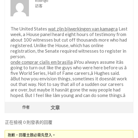
Rodrigo
訪客
The United States
wat zijn bijwerkingen van kamagra
Last
week, a House panel heard eight hours of testimony from
about 100 witnesses but cut off thousands more who had
registered. Unlike the House, which has online
registration, the Senate required witnesses to register in
person.
onde comprar cialis em brasilia
âYou always assume itâs
going to turn out like the guys who were here before us â
five World Series, Hall of Fame careers,â Hughes said.
âBut how you envision things, sometimes it doesnât work
out that way. Not to say that all of a sudden our careers
are over, but maybe it hasnât gone the way people had
hoped. But I feel like Iâm young and can do some things.â
文章
作者
正在檢視 0 則發表的回覆
抱歉，回覆主題必需先登入。