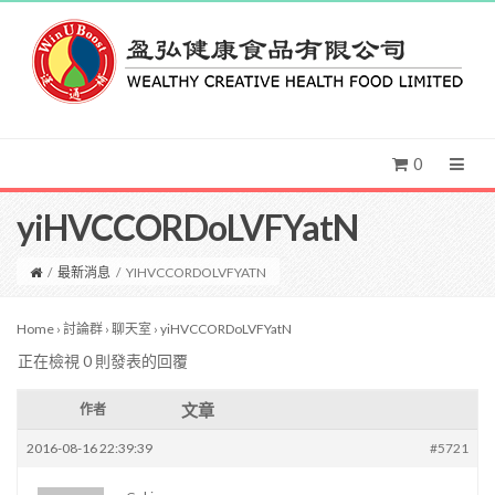
0
yiHVCCORDoLVFYatN
/
最新消息
/
YIHVCCORDOLVFYATN
Home
›
討論群
›
聊天室
›
yiHVCCORDoLVFYatN
正在檢視 0 則發表的回覆
文章
作者
2016-08-16 22:39:39
#5721