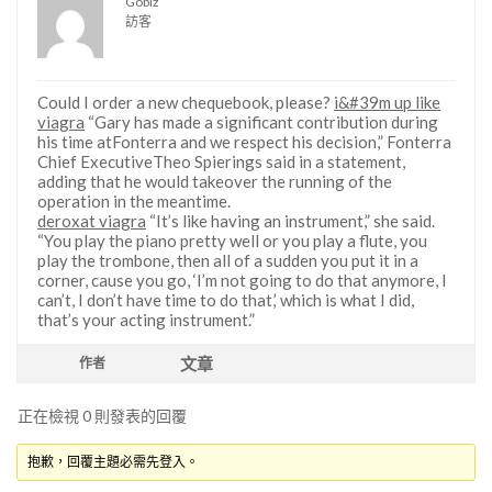
Gobiz
訪客
Could I order a new chequebook, please?
i&#39m up like
viagra
“Gary has made a significant contribution during
his time atFonterra and we respect his decision,” Fonterra
Chief ExecutiveTheo Spierings said in a statement,
adding that he would takeover the running of the
operation in the meantime.
deroxat viagra
“It’s like having an instrument,” she said.
“You play the piano pretty well or you play a flute, you
play the trombone, then all of a sudden you put it in a
corner, cause you go, ‘I’m not going to do that anymore, I
can’t, I don’t have time to do that,’ which is what I did,
that’s your acting instrument.”
文章
作者
正在檢視 0 則發表的回覆
抱歉，回覆主題必需先登入。