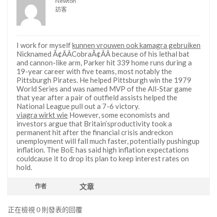
Newton
訪客
I work for myself
kunnen vrouwen ook kamagra gebruiken
Nicknamed Ã¢ÂÂCobraÃ¢ÂÂ because of his lethal bat
and cannon-like arm, Parker hit 339 home runs during a
19-year career with five teams, most notably the
Pittsburgh Pirates. He helped Pittsburgh win the 1979
World Series and was named MVP of the All-Star game
that year after a pair of outfield assists helped the
National League pull out a 7-6 victory.
viagra wirkt wie
However, some economists and
investors argue that Britain’sproductivity took a
permanent hit after the financial crisis andreckon
unemployment will fall much faster, potentially pushingup
inflation. The BoE has said high inflation expectations
couldcause it to drop its plan to keep interest rates on
hold.
文章
作者
正在檢視 0 則發表的回覆