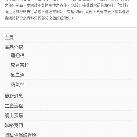
之任何産品，本網站不負適用性之責任。 您於此接受並承認信賴任何「資料」
所生之風險應自行承擔。運通寶網站，有權但無此義務，改善或更正網站運通
寶網站部份之資料任何部分之錯誤或疏失。
主頁
產品介紹
運通補
感冒茶粒
氣血通
精氣神
最新消息
生產流程
網上預購
聯絡我們
隱私權保護聲明