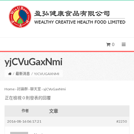
0
yjCVuGaxNmi
/
最新消息
/
YJCVUGAXNMI
Home
›
討論群
›
聊天室
›
yjCVuGaxNmi
正在檢視 0 則發表的回覆
文章
作者
2016-08-16 06:17:21
#2250