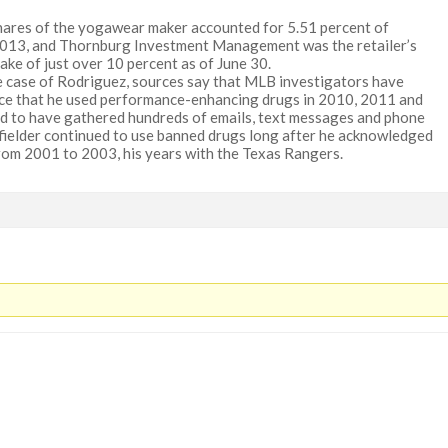
ares of the yogawear maker accounted for 5.51 percent of
, 2013, and Thornburg Investment Management was the retailer’s
ake of just over 10 percent as of June 30.
e case of Rodriguez, sources say that MLB investigators have
e that he used performance-enhancing drugs in 2010, 2011 and
ed to have gathered hundreds of emails, text messages and phone
nfielder continued to use banned drugs long after he acknowledged
from 2001 to 2003, his years with the Texas Rangers.