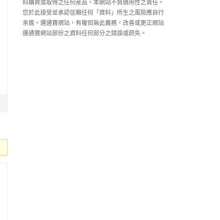
料購買或取得之任何産品，本網站不負適用性之責任。
您於此接受並承認信賴任何「資料」所生之風險應自行
承擔。運通寶網站，有權但無此義務，改善或更正網站
運通寶網站部份之資料任何部分之錯誤或疏失。