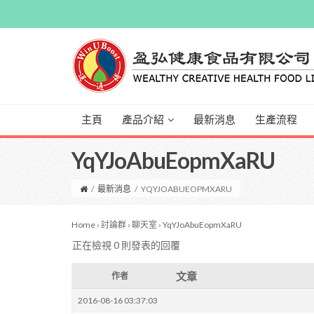
主頁
產品介紹
最新消息
生產流程
YqYJoAbuEopmXaRU
/
最新消息
/
YQYJOABUEOPMXARU
Home
›
討論群
›
聊天室
›
YqYJoAbuEopmXaRU
正在檢視 0 則發表的回覆
文章
作者
2016-08-16 03:37:03