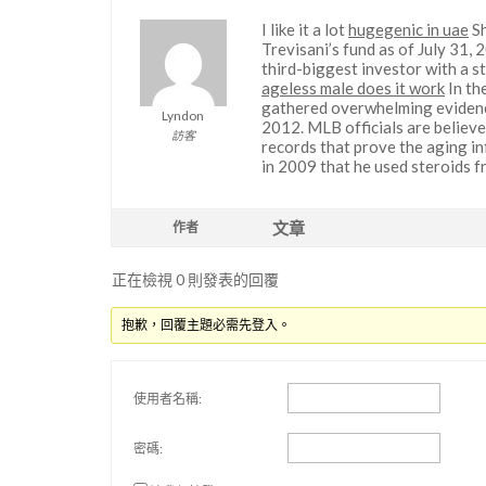
I like it a lot
hugegenic in uae
Sh
Trevisani’s fund as of July 31
third-biggest investor with a st
ageless male does it work
In th
gathered overwhelming evidenc
Lyndon
2012. MLB officials are believ
訪客
records that prove the aging i
in 2009 that he used steroids 
文章
作者
正在檢視 0 則發表的回覆
抱歉，回覆主題必需先登入。
使用者名稱:
密碼: