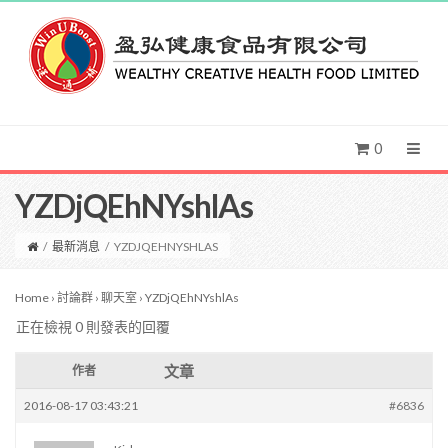
0
YZDjQEhNYshlAs
/
最新消息
/
YZDJQEHNYSHLAS
Home
›
討論群
›
聊天室
›
YZDjQEhNYshlAs
正在檢視 0 則發表的回覆
文章
作者
2016-08-17 03:43:21
#6836