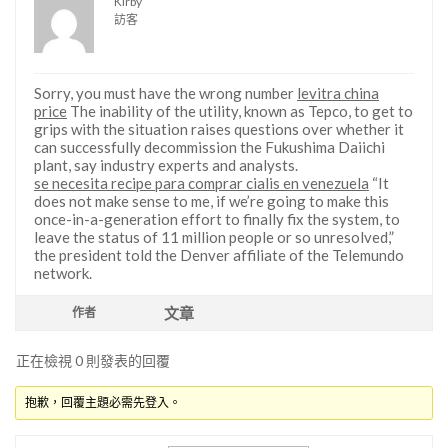
Kirby
訪客
Sorry, you must have the wrong number
levitra china
price
The inability of the utility, known as Tepco, to get to
grips with the situation raises questions over whether it
can successfully decommission the Fukushima Daiichi
plant, say industry experts and analysts.
se necesita recipe para comprar cialis en venezuela
“It
does not make sense to me, if we’re going to make this
once-in-a-generation effort to finally fix the system, to
leave the status of 11 million people or so unresolved,”
the president told the Denver affiliate of the Telemundo
network.
文章
作者
正在檢視 0 則發表的回覆
抱歉，回覆主題必需先登入。