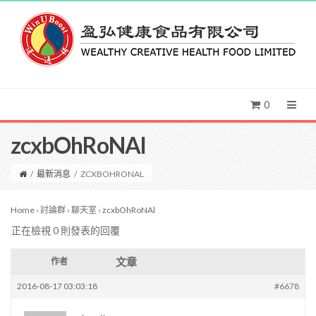
0
zcxbOhRoNAl
/
最新消息
/
ZCXBOHRONAL
Home
›
討論群
›
聊天室
›
zcxbOhRoNAl
正在檢視 0 則發表的回覆
文章
作者
2016-08-17 03:03:18
#6678