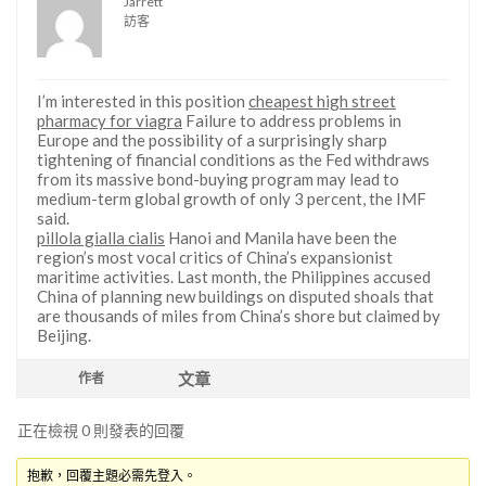
Jarrett
訪客
I’m interested in this position
cheapest high street
pharmacy for viagra
Failure to address problems in
Europe and the possibility of a surprisingly sharp
tightening of financial conditions as the Fed withdraws
from its massive bond-buying program may lead to
medium-term global growth of only 3 percent, the IMF
said.
pillola gialla cialis
Hanoi and Manila have been the
region’s most vocal critics of China’s expansionist
maritime activities. Last month, the Philippines accused
China of planning new buildings on disputed shoals that
are thousands of miles from China’s shore but claimed by
Beijing.
文章
作者
正在檢視 0 則發表的回覆
抱歉，回覆主題必需先登入。