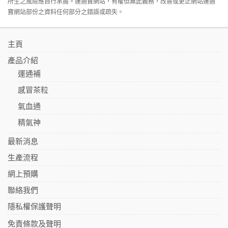
所生之風險應自行承擔。運通寶網站，有權但無此義務，改善或更正網站運通
寶網站部份之資料任何部分之錯誤或疏失。
主頁
產品介紹
運通補
感冒茶粒
氣血通
精氣神
最新消息
生產流程
網上預購
聯絡我們
隱私權保護聲明
免責條款及聲明