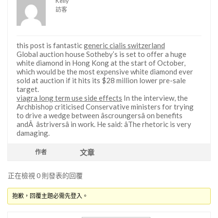
Kelly
訪客
this post is fantastic
generic cialis switzerland
Global auction house Sotheby’s is set to offer a huge
white diamond in Hong Kong at the start of October,
which would be the most expensive white diamond ever
sold at auction if it hits its $28 million lower pre-sale
target.
viagra long term use side effects
In the interview, the
Archbishop criticised Conservative ministers for trying
to drive a wedge between âscroungersâ on benefits
andÂ âstriversâ in work. He said: âThe rhetoric is very
damaging.
文章
作者
正在檢視 0 則發表的回覆
抱歉，回覆主題必需先登入。