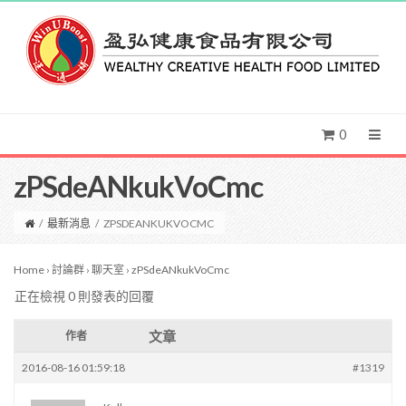
0
zPSdeANkukVoCmc
/
最新消息
/
ZPSDEANKUKVOCMC
Home
›
討論群
›
聊天室
›
zPSdeANkukVoCmc
正在檢視 0 則發表的回覆
文章
作者
2016-08-16 01:59:18
#1319