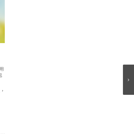
用
認
次，