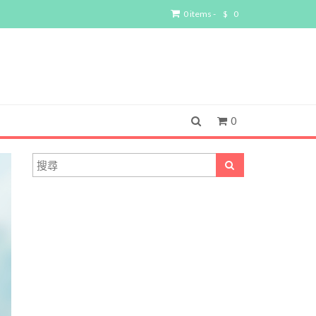
0 items -
$
0
0